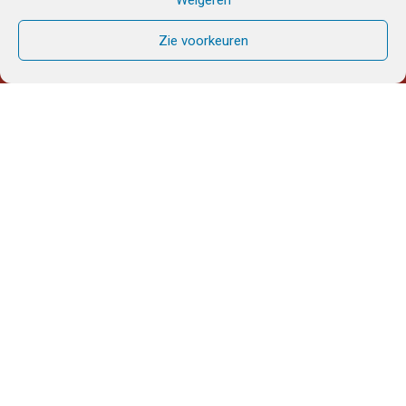
Zie voorkeuren
GEBEDSDIENST
DONDERDAG 22 mei
2025
Meditatietekst
uit een brief van de Oecumenische Raad van Berlijn
– mei 2025