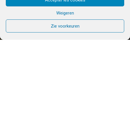
Weigeren
Zie voorkeuren
Veiligheidsbeleid
Als Chemin Neuf Nederland willen we een
plek bieden waar iedereen zich veilig en
gerespecteerd voelt. Onderdeel daarvan is
dat we als organisatie maatregelen hebben
getroffen om grensoverschrijdend gedrag te
voorkomen en incidenten op te lossen. Al
onze leden en vrijwilligers kennen ons
veiligheidsbeleid. Dit beleid kan je hiernaast
downloaden.
VOG en