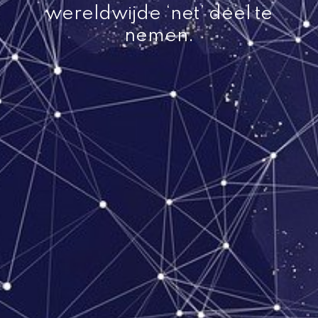
wereldwijde ‘net’ deel te
nemen.