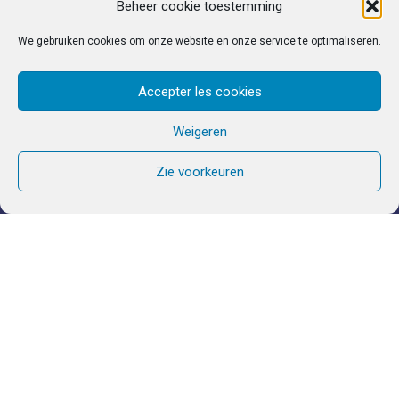
Beheer cookie toestemming
We gebruiken cookies om onze website en onze service te optimaliseren.
Accepter les cookies
Weigeren
Zie voorkeuren
Wij komen één keer per
maand samen om aan dit
enorme wereldwijde ‘net’ deel
te nemen.
Voor jaar 2025-2026 is geen