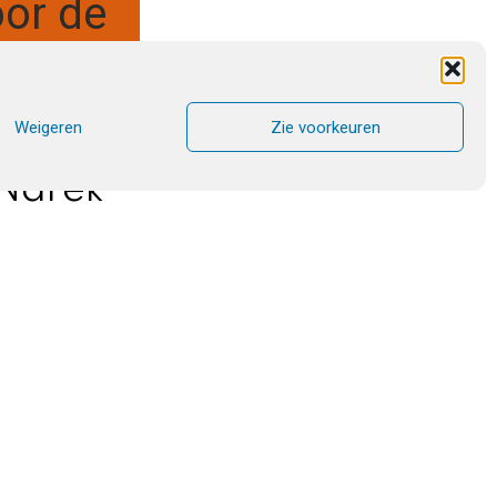
oor de
Weigeren
Zie voorkeuren
 Narek
onze blik is op U gericht, verhoor onze gebeden.
het noorden tot het zuiden.
, verblijf in ons die bijeen zijn om uw heilige
ar doen ontstaan. Moge uw stralende licht ons
moge uw goddelijke glans ons doen bloeien in
ge Geest, nu en altijd, voor eeuwig en altijd.
Sint Gregorius van Narek (bewerking)