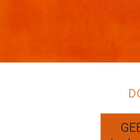
D
GEB