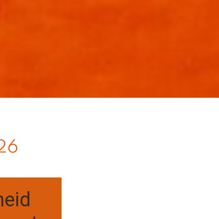
26
heid