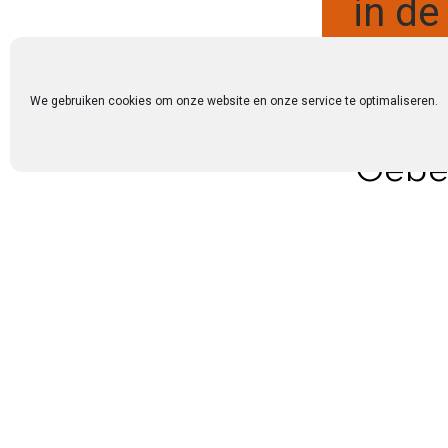
in de
We gebruiken cookies om onze website en onze service te optimaliseren.
Gebed
Barmhartige Heer, God van allen, gids van hen d
Laat de zon van Uw glorie schijnen en allen le
Mogen de stralen van uw eeuwige lente ons wekk
en kostbare Naam te verheerlijken. Moge uw s
aanzetten tot een steeds grotere eenheid. Z
harmonie. Zo mogen wij u eensgezind altijd lo
Amen.