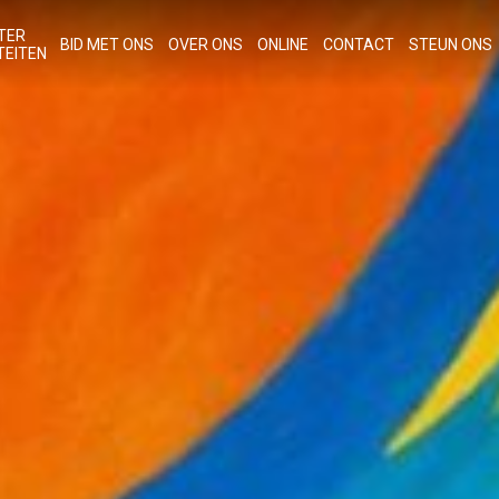
TER
BID MET ONS
OVER ONS
ONLINE
CONTACT
STEUN ONS
TEITEN