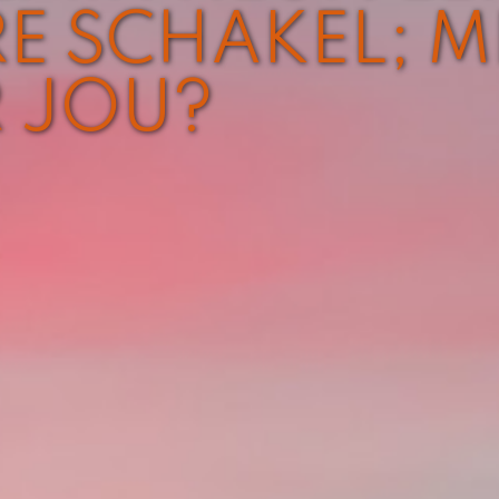
E SCHAKEL; M
R JOU?