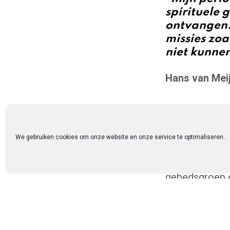
spirituele g
ontvangen.
missies zoa
niet kunne
Hans van Meij
Een 
We gebruiken cookies om onze website en onze service te optimaliseren.
In 1975 onts
gebedsgroep o
Al vanaf het 
verlangen naar
voor de Geme