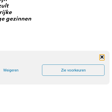
zult
rijke
nge gezinnen
s
Weigeren
Zie voorkeuren
harismatische
isch en is het
sentiële pijler
80 wordt voor