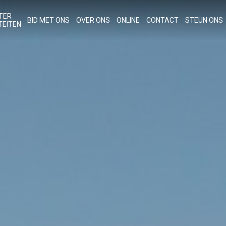
TER
BID MET ONS
OVER ONS
ONLINE
CONTACT
STEUN ONS
TEITEN