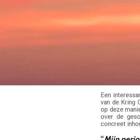
Een interessa
van de Kring 
op deze manie
over de gesc
concreet inho
“
Mijn perio