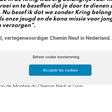
roei en te beseffen dat je door te dienen 
 Nu besef ik dat we zonder Kring belang
ls onze jeugd en de kana missie voor jo
n verzorgen”.
l, vertegenwoordiger Chemin Neuf in Nederland.
stukje geschiedeni
Beheer cookie toestemming
Accepter les cookies
taat de Gemeenschap Chemin Neuf vanuit een c
p de Montée du Chemin Neuf in Lyon.
begin is de roeping van de Gemeenschap oecumen
 en werken aan eenheid onder de Christenen een es
enschap. De Gemeenschap groeit gestaag en in 19