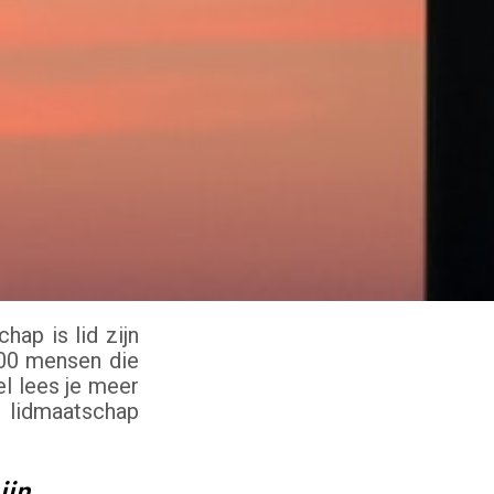
ap is lid zijn
000 mensen die
l lees je meer
 lidmaatschap
ijn