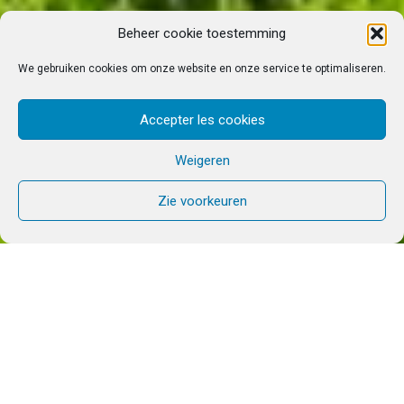
Beheer cookie toestemming
We gebruiken cookies om onze website en onze service te optimaliseren.
Accepter les cookies
Weigeren
Zie voorkeuren
In Burundi is de gemeenschap van Chemin Neuf
gevestigd in Bujumbura. De parochie Saint Jean-
Baptiste is aan hen toevertrouwd. Het
gemeenschapshuis bevindt zich aan de overkant
van de straat. Zeven leden van de gemeenschap
wonen daar en zevenenzeventig wonen in hun
eigen huis in de hoofdstad. In het land worden de
Cana-missie, missies voor jongeren van 14 tot 18