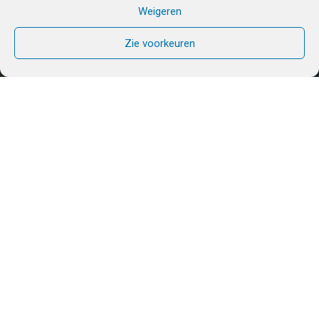
Weigeren
Zie voorkeuren
GEBEDSDIENST
DONDERDAG 27 oktober
2022
G
ebed van
patriarch
Athenagoras