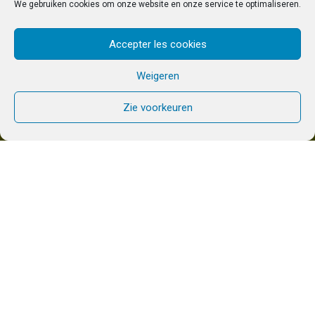
We gebruiken cookies om onze website en onze service te optimaliseren.
Accepter les cookies
Weigeren
Zie voorkeuren
Deze zomer namen vijf Nederlandse
gezinnen deel aan de Internationale
Nazarethweek. Een week waarin je
Chemin Neuf beter leert kennen. Timon
en Erika delen hun ervaring:
TIMON –
“In de hitte komen we aan bij
Abbaye des Dombes, waar de eerste
zegening eruit bestaat dat de tenten van de
gemeenschap, waar wij in zullen slapen, al
zijn opgezet!