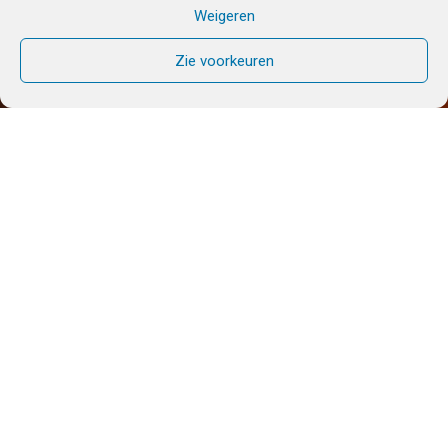
Weigeren
Zie voorkeuren
ELKE WEEK
Elke week vind je hier een nieuw onderwerp om bij
stil te staan, met voorbeden om mee te bidden. De
teksten worden voorbereid door zusters en
broeders van de Gemeenschap vanuit de hele
wereld.