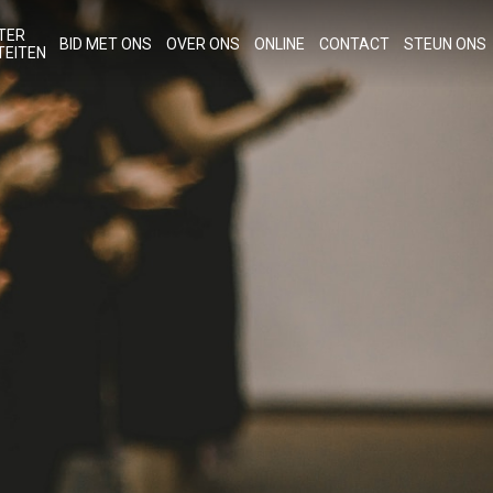
TER
BID MET ONS
OVER ONS
ONLINE
CONTACT
STEUN ONS
TEITEN