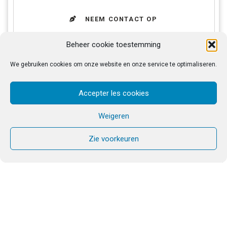
NEEM CONTACT OP
Beheer cookie toestemming
We gebruiken cookies om onze website en onze service te optimaliseren.
VOORSTEL
KOSTEN
Accepter les cookies
Weigeren
Kom voor innerlijk genezing…
Zie voorkeuren
Een oproep om je te
verzoenen met je
levensgeschiedenis
, door er een terugblik op te
houden in het licht van Gods Woord.
Bezinningsdagen in stilte met onderricht, persoonlijk
en gemeenschappelijk gebed en met persoonlijke
geestelijke begeleiding.
Een persoonlijk intake-gesprek is nodig om je
inschrijving te bevestigen.